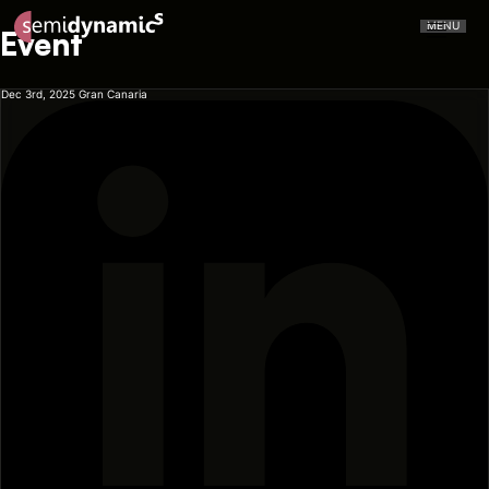
MENU
Event
Dec 3rd, 2025
Gran Canaria
CERVELL™
Atrevido A426
NPU
CPU
Aliado IDE
Aliado Toolchain
Vector Unit
Tensor Unit
Aliado Kernel Library
Aliado Emulator
Gazzillion Misses™
All-In-One
Press Releases
In The Media