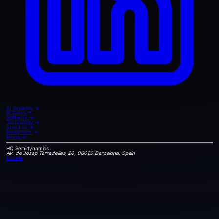
AI Systems
→
IP Cores
→
Software
→
Technology
→
About us
→
Newsroom
→
Hiring
→
HQ
Semidynamics
Av. de Josep Tarradellas, 20, 08029 Barcelona, Spain
Locate