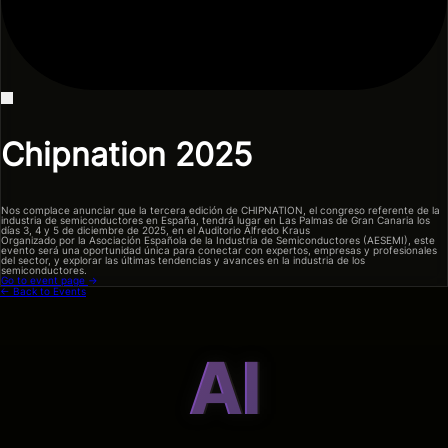
Events
Blog
Model Zoo
Videos & Presentations
Chipnation 2025
Nos complace anunciar que la tercera edición de CHIPNATION, el congreso referente de la
industria de semiconductores en España, tendrá lugar en Las Palmas de Gran Canaria los
días 3, 4 y 5 de diciembre de 2025, en el Auditorio Alfredo Kraus
Organizado por la Asociación Española de la Industria de Semiconductores (AESEMI), este
evento será una oportunidad única para conectar con expertos, empresas y profesionales
del sector, y explorar las últimas tendencias y avances en la industria de los
semiconductores.
Go to event page
→
← Back to Events
AI